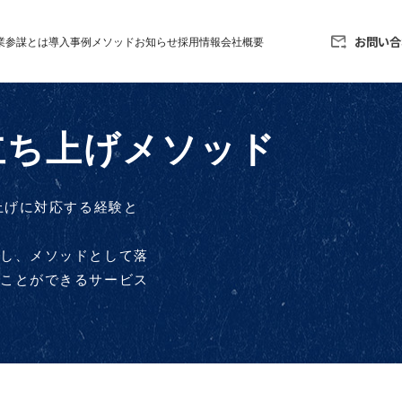
お問い合
業参謀とは
導入事例
メソッド
お知らせ
採用情報
会社概要
織立ち上げメソッド
上げに対応する経験と
化し、メソッドとして落
ることができるサービス