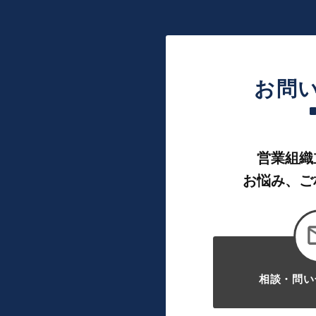
ジ
送
り
お問
営業組織
お悩み、ご
相談・問い