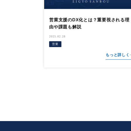
営業支援のDX化とは？重要視される理
由や課題も解説
2025.02.28
営業
もっと詳しく
投
稿
の
ペ
ー