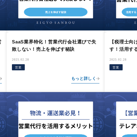
営
SaaS業界特化！営業代行会社選びで失
【税理士向
敗しない！売上を伸ばす秘訣
す！活用す
び方を解説
2025.02.28
2025.02.28
営業
営業
もっと詳しく