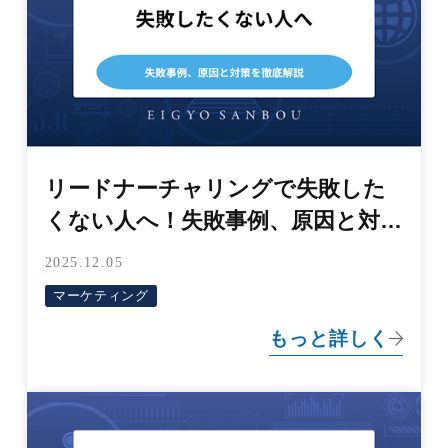
リードナーチャリングで失敗した
くない人へ！失敗事例、原因と対策
を徹底解説
2025.12.05
マーケティング
もっと詳しく