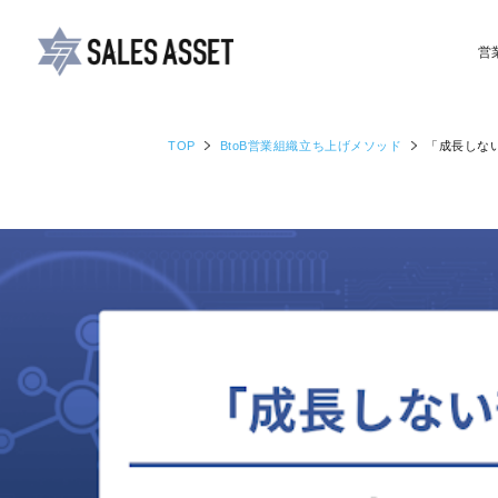
営
TOP
BtoB営業組織
立ち上げメソッド
「成長しな