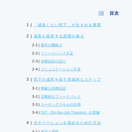
目次
「成長しない部下」が生まれる要因
成長を阻害する原因を探る
指示の曖昧さ
フィードバック不足
目標設定の誤り
コミュニケーション不足
部下の成長を促す具体的なステップ
明確な目標設定
定期的なフィードバック
コーチングスキルの活用
OJT（On-the-Job Training）の実施
モチベーションを高めるための方法
承認と賞賛