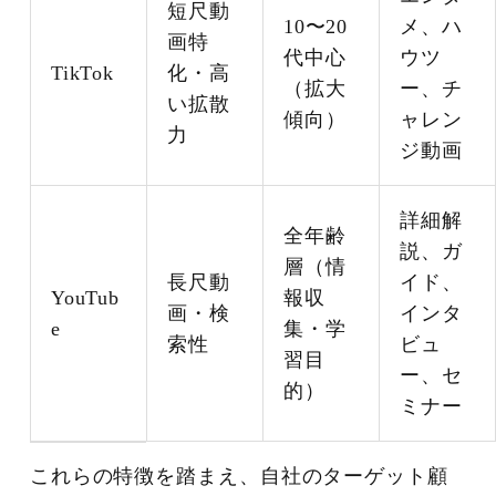
短尺動
10〜20
メ、ハ
画特
代中心
ウツ
TikTok
化・高
（拡大
ー、チ
い拡散
傾向）
ャレン
力
ジ動画
詳細解
全年齢
説、ガ
層（情
長尺動
イド、
YouTub
報収
画・検
インタ
e
集・学
索性
ビュ
習目
ー、セ
的）
ミナー
これらの特徴を踏まえ、自社のターゲット顧