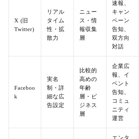
速報、
リアル
ニュー
キャン
X (旧
タイム
ス・情
ペーン
Twitter)
性・拡
報収集
告知、
散力
層
双方向
対話
企業広
比較的
報、イ
実名
高めの
ベント
Faceboo
制・詳
年齢
告知、
k
細な広
層・ビ
コミュ
告設定
ジネス
ニティ
層
運営
エンタ