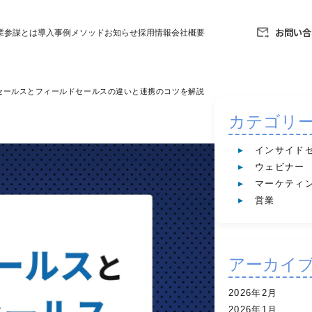
お問い合
業参謀とは
導入事例
メソッド
お知らせ
採用情報
会社概要
セールスとフィールドセールスの違いと連携のコツを解説
カテゴリ
インサイド
ウェビナー
マーケティ
営業
アーカイ
2026年2月
2026年1月