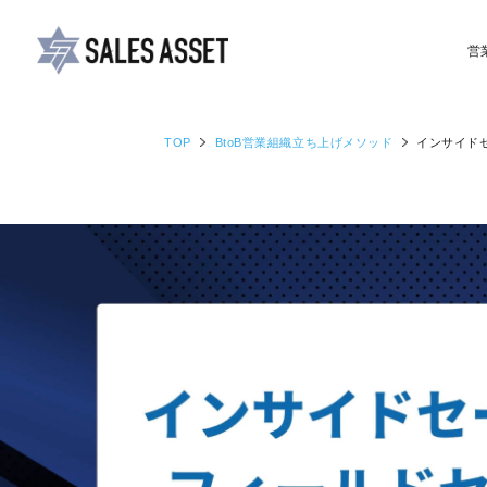
営
TOP
BtoB営業組織
立ち上げメソッド
インサイド