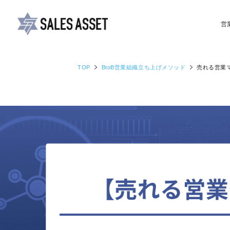
営
TOP
BtoB営業組織
立ち上げメソッド
売れる営業