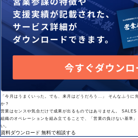
「今月はうまくいった。でも、来月はどうだろう…」 そんなふうに
か？
営業はセンスや気合だけで成果が出るものではありません。 SALES
組織のオペレーションを組み立てることで、「営業の負けない基準」
い。
資料ダウンロード
無料で相談する