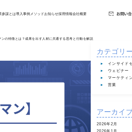
お問い合
業参謀とは
導入事例
メソッド
お知らせ
採用情報
会社概要
マンの特徴とは？成果を出す人材に共通する思考と行動を解説
カテゴリ
インサイド
ウェビナー
マーケティ
営業
アーカイ
2026年2月
2026年1月