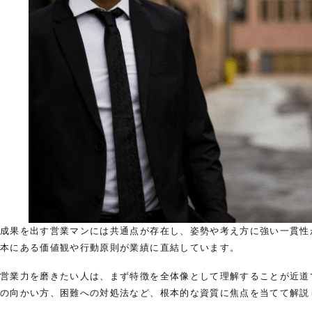
成果を出す営業マンには共通点が存在し、姿勢や考え方に強い一貫性
本にある価値観や行動原則が業績に直結しています。
営業力を磨きたい人は、まず特徴を全体像として理解することが近道
の向かい方、困難への対処法など、根本的な資質に焦点を当てて解説