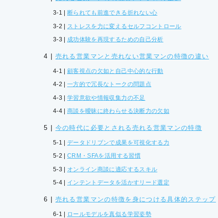
断られても前進できる折れない心
ストレスを力に変えるセルフコントロール
成功体験を再現するための自己分析
売れる営業マンと売れない営業マンの特徴の違い
顧客視点の欠如と自己中心的な行動
一方的で冗長なトークの問題点
学習意欲や情報収集力の不足
商談を曖昧に終わらせる決断力の欠如
今の時代に必要とされる売れる営業マンの特徴
データドリブンで成果を可視化する力
CRM・SFAを活用する習慣
オンライン商談に適応するスキル
インテントデータを活かすリード選定
売れる営業マンの特徴を身につける具体的ステップ
ロールモデルを真似る学習姿勢