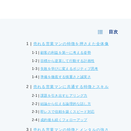
目次
売れる営業マンの特徴を押さえた全体像
顧客の利益を第一に考える姿勢
目標から逆算して行動する計画性
失敗を学びに変えるポジティブ思考
準備を徹底する慎重さと誠実さ
売れる営業マンに共通する特徴とスキル
課題を引き出すヒアリング力
結論から伝える論理的な話し方
即レスで信頼を築くスピード対応
成約後も続くフォローアップ
売れる営業マンの特徴とメンタルの強さ